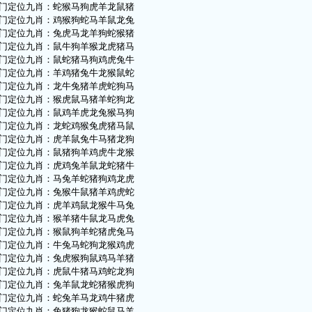
奇门定位九肖：蛇猴马狗虎羊龙鼠猪
奇门定位九肖：鸡猴狗蛇马羊鼠龙兔
奇门定位九肖：兔虎马龙羊狗蛇猴猪
奇门定位九肖：鼠牛狗羊猴龙虎猪马
奇门定位九肖：鼠蛇猪马狗鸡虎兔牛
奇门定位九肖：羊鸡猪兔牛龙猴鼠蛇
奇门定位九肖：龙牛兔猪羊虎蛇狗马
奇门定位九肖：猴虎鼠马猪羊蛇狗龙
奇门定位九肖：鼠鸡羊虎龙兔猴马狗
奇门定位九肖：龙蛇鸡猴兔虎猪马鼠
奇门定位九肖：虎羊鼠兔牛马猪龙狗
奇门定位九肖：鼠猪狗羊鸡虎牛龙猴
奇门定位九肖：虎鸡兔羊鼠龙蛇猪牛
奇门定位九肖：马兔羊蛇猪狗鸡龙虎
奇门定位九肖：兔猴牛鼠猪羊鸡虎蛇
奇门定位九肖：虎羊鸡鼠龙猴牛马兔
奇门定位九肖：猴羊猪牛鼠龙马虎兔
奇门定位九肖：猴鼠狗羊蛇猪虎兔马
奇门定位九肖：牛兔马蛇狗龙猴鸡虎
奇门定位九肖：兔虎猴狗鼠鸡马羊猪
奇门定位九肖：虎鼠牛猪马鸡蛇龙狗
奇门定位九肖：兔羊鼠龙蛇猪猴虎狗
奇门定位九肖：蛇兔羊马龙鸡牛猪虎
奇门定位九肖：兔猪狗龙猴蛇鼠马羊