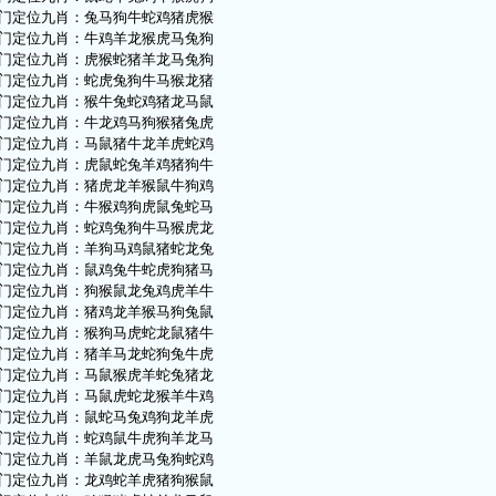
奇门定位九肖：兔马狗牛蛇鸡猪虎猴
奇门定位九肖：牛鸡羊龙猴虎马兔狗
奇门定位九肖：虎猴蛇猪羊龙马兔狗
奇门定位九肖：蛇虎兔狗牛马猴龙猪
奇门定位九肖：猴牛兔蛇鸡猪龙马鼠
奇门定位九肖：牛龙鸡马狗猴猪兔虎
奇门定位九肖：马鼠猪牛龙羊虎蛇鸡
奇门定位九肖：虎鼠蛇兔羊鸡猪狗牛
奇门定位九肖：猪虎龙羊猴鼠牛狗鸡
奇门定位九肖：牛猴鸡狗虎鼠兔蛇马
奇门定位九肖：蛇鸡兔狗牛马猴虎龙
奇门定位九肖：羊狗马鸡鼠猪蛇龙兔
奇门定位九肖：鼠鸡兔牛蛇虎狗猪马
奇门定位九肖：狗猴鼠龙兔鸡虎羊牛
奇门定位九肖：猪鸡龙羊猴马狗兔鼠
奇门定位九肖：猴狗马虎蛇龙鼠猪牛
奇门定位九肖：猪羊马龙蛇狗兔牛虎
奇门定位九肖：马鼠猴虎羊蛇兔猪龙
奇门定位九肖：马鼠虎蛇龙猴羊牛鸡
奇门定位九肖：鼠蛇马兔鸡狗龙羊虎
奇门定位九肖：蛇鸡鼠牛虎狗羊龙马
奇门定位九肖：羊鼠龙虎马兔狗蛇鸡
奇门定位九肖：龙鸡蛇羊虎猪狗猴鼠