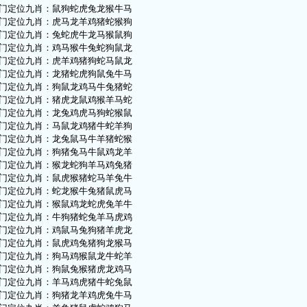
奇门定位九肖：鼠狗蛇虎兔龙猴牛马
奇门定位九肖：虎马龙羊鸡猪蛇猴狗
奇门定位九肖：兔蛇虎牛龙马猴鼠狗
奇门定位九肖：鸡马猴牛兔蛇狗鼠龙
奇门定位九肖：虎羊鸡猪狗蛇马鼠龙
奇门定位九肖：龙猪蛇虎狗鼠兔牛马
奇门定位九肖：狗鼠龙鸡马牛兔猪蛇
奇门定位九肖：猪虎龙鼠鸡猴羊马蛇
奇门定位九肖：龙兔鸡虎马狗蛇猴鼠
奇门定位九肖：马鼠龙鸡猪牛蛇羊狗
奇门定位九肖：龙兔鼠马牛羊猪蛇猴
奇门定位九肖：狗猪兔马牛鼠鸡龙羊
奇门定位九肖：猴龙蛇狗羊马鸡兔猪
奇门定位九肖：鼠虎猴猪蛇马羊兔牛
奇门定位九肖：蛇龙猴牛兔猪鼠虎马
奇门定位九肖：猴鼠鸡龙蛇虎兔羊牛
奇门定位九肖：牛狗猪蛇兔羊马虎鸡
奇门定位九肖：鸡鼠马兔狗猪羊虎龙
奇门定位九肖：鼠虎鸡兔猪狗龙猴马
奇门定位九肖：狗马鸡猴鼠龙牛蛇羊
奇门定位九肖：狗鼠兔猴猪虎龙鸡马
奇门定位九肖：羊马鸡虎猪牛蛇兔鼠
奇门定位九肖：狗猪龙羊鸡虎兔牛马