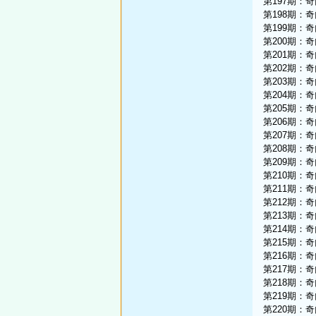
第197期：
第198期：
第199期：
第200期：
第201期：
第202期：
第203期：
第204期：
第205期：
第206期：
第207期：
第208期：
第209期：
第210期：
第211期：
第212期：
第213期：
第214期：
第215期：
第216期：
第217期：
第218期：
第219期：
第220期：