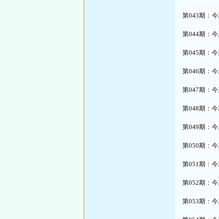
第043期：
第044期：
第045期：
第046期：
第047期：
第048期：
第049期：
第050期：
第051期：
第052期：
第053期：