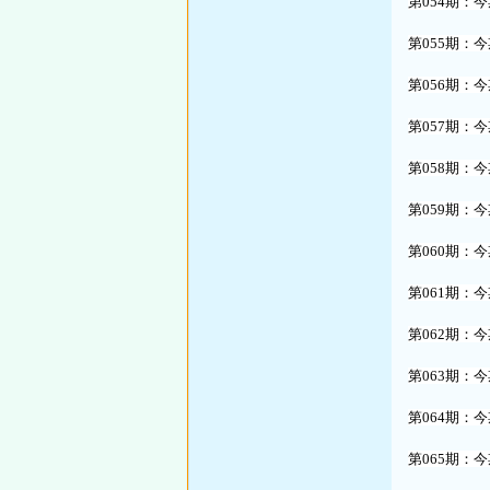
第054期：
第055期：
第056期：
第057期：
第058期：
第059期：
第060期：
第061期：
第062期：
第063期：
第064期：
第065期：