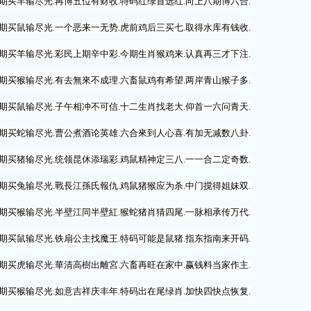
今期买羊输尽光.再博五位有财收.特码红绿首选红.向上八期博六合.
今期买鼠输尽光.一个恶来一无势.虎前鸡后三买七.取得水库有钱收.
今期买羊输尽光.彩民上期辛中彩.今期生肖猴鸡来.认真再三才下注.
今期买猴输尽光.有去無來不成理.六畜鼠鸡有希望.两岸青山猴子多.
今期买鼠输尽光.子午相冲不可信.十二生肖找老大.仰首一六问青天.
今期买蛇输尽光.曹公煮酒论英雄.六合來到人心喜.有加无减数八卦.
今期买猪输尽光.统领昆休添瑞彩.鸡鼠精神定三八.一一合二定奇数.
今期买兔输尽光.戰長江孫氏報仇.鸡鼠猪猴应为杀.中门搅得姐妹双.
今期买猴输尽光.半壁江同半壁紅.猴蛇猪肖猜四尾.一脉相承传万代.
今期买鼠输尽光.铁扇公主找魔王.特码可能是鼠猪.指东指南来开码.
今期买虎输尽光.華清高樹出離宮.六畜再旺在家中.赢钱料当家作主.
今期买猴输尽光.如意吉祥庆丰年.特码出在尾绿肖.加快四快点恢复.