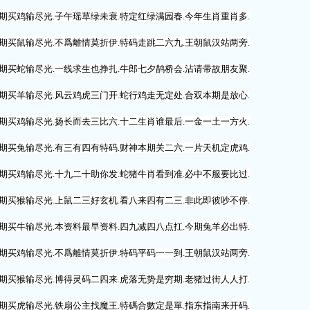
今期买鸡输尽光.子午瑶草绿未衰.特定红绿满园春.今年生肖重肖多.
今期买鼠输尽光.不爲離情莫折伊.特码走跳二六九.王朝鼠汉站两旁.
今期买蛇输尽光.一线求生也挣扎.牛郎七夕鹊桥会.沾请带故朋友聚.
今期买羊输尽光.风云鸡虎三门开.蛇行鸡走无定处.合双本期是放心.
今期买鸡输尽光.扬长而去三比六.十二生肖谁最后.一金一土一方火.
今期买兔输尽光.有三有四有特码.财神本期关二六.一片天机定虎鸡.
今期买鸡输尽光.十九二十助你发.蛇猪牛肖看到准.必中不服要比过.
今期买猴输尽光.上鼠二三好玄机.看八来四有二三.非此即彼吵不停.
今期买牛输尽光.本资料最早资料.四九减四八点扛.今期兔羊必出特.
今期买鸡输尽光.不爲離情莫折伊.特码平码一一到.王朝鼠汉站两旁.
今期买猴输尽光.博得灵码二四来.虎落无势是穷期.老猪过街人人打.
今期买虎输尽光.铁扇公主找魔王.特碼合數定是單.指东指南来开码.