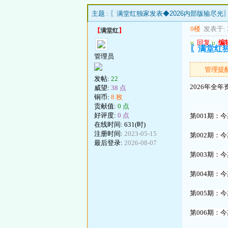
主题 :
〖满堂红独家发表◆2026内部版输尽光
0楼
发表于: 2
【
满堂红
】
u
回复
u
编
〖满堂红独
管理员
管理提
发帖:
22
2026年全年
威望:
38 点
铜币:
8 枚
贡献值:
0 点
好评度:
0 点
第001期：
在线时间: 631(时)
注册时间:
2023-05-15
第002期：
最后登录:
2026-08-07
第003期：
第004期：
第005期：
第006期：