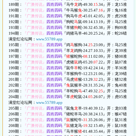
189期：
『广澳传说』
四肖四码
『马牛
龙
鸡-49.30.
15
.34』开：龙15准
190期：
『广澳传说』
四肖四码
『牛马猴
兔
-30.25.47.
16
』开：兔16准
191期：
『广澳传说』
四肖四码
『狗马牛
虎
-45.01.42.05』开：虎29准
192期：
『广澳传说』
四肖四码
『狗蛇
马
鼠-09.14.13.19』开：马25准
193期：
『广澳传说』
四肖四码
『羊猪
狗
蛇-36.32.45.38』开：狗09准
194期：
『广澳传说』
四肖四码
『鸡猪马羊-46.20.25.24』开：蛇26错
满堂红论坛网：
www.55789.app
195期：
『广澳传说』
四肖四码
『鸡
马
猴狗-34.
25
.23.09』开：马25准
196期：
『广澳传说』
四肖四码
『羊
龙
鸡狗-24.27.10.33』开：龙39准
197期：
『广澳传说』
四肖四码
『
猪
猴蛇狗-
08
.11.02.09』开：猪08准
198期：
『广澳传说』
四肖四码
『虎猪
鼠
鸡-05.20.
07
.22』开：鼠07准
199期：
『广澳传说』
四肖四码
『鼠牛
羊
蛇-19.42.24.14』开：羊36准
200期：
『广澳传说』
四肖四码
『羊猴狗牛-12.23.21.06』开：龙39错
201期：
『广澳传说』
四肖四码
『马虎
猪
猴-13.29.
32
.23』开：猪32准
202期：
『广澳传说』
四肖四码
『
兔
鼠猴羊-28.31.35.24』开：兔40准
203期：
『广澳传说』
四肖四码
『羊蛇狗
马
-47.49.32.
25
』开：马25准
204期：
『广澳传说』
四肖四码
『羊
虎
蛇鼠-24.
05
.26.07』开：虎05准
满堂红论坛网：
www.55789.app
205期：
『广澳传说』
四肖四码
『鼠兔
龙
羊-19.40.39.12』开：龙03准
206期：
『广澳传说』
四肖四码
『猪蛇羊马-20.38.24.13』开：猴47错
207期：
『广澳传说』
四肖四码
『
鼠
猴蛇牛-
31
.35.26.06』开：鼠31准
208期：
『广澳传说』
四肖四码
『
鼠
猪龙马-
19
.32.15.49』开：鼠19准
209期：
『广澳传说』
四肖四码
『马羊猴
猪
-01.48.35.44』开：猪08准