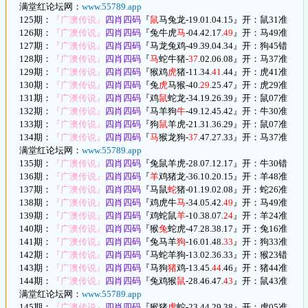
满堂红论坛网：
www.55789.app
125期：
『广澳传说』
四肖四码
『
鼠
马兔龙-19.01.04.15』开：鼠31准
126期：
『广澳传说』
四肖四码
『兔牛虎
马
-04.42.17.
49
』开：马49准
127期：
『广澳传说』
四肖四码
『马龙兔鸡-49.39.04.34』开：狗45错
128期：
『广澳传说』
四肖四码
『
马
蛇牛猪-
37
.02.06.08』开：马37准
129期：
『广澳传说』
四肖四码
『猴鸡
虎
猪-11.34.
41
.44』开：虎41准
130期：
『广澳传说』
四肖四码
『兔
虎
马猴-40.
29
.25.47』开：虎29准
131期：
『广澳传说』
四肖四码
『鸡
鼠
蛇龙-34.19.26.39』开：鼠07准
132期：
『广澳传说』
四肖四码
『马羊狗
牛
-49.12.45.42』开：牛30准
133期：
『广澳传说』
四肖四码
『狗
鼠
羊虎-21.31.36.29』开：鼠07准
134期：
『广澳传说』
四肖四码
『
马
猴龙狗-
37
.47.27.33』开：马37准
满堂红论坛网：
www.55789.app
135期：
『广澳传说』
四肖四码
『兔鼠羊虎-28.07.12.17』开：牛30错
136期：
『广澳传说』
四肖四码
『
羊
鸡猪龙-36.10.20.15』开：羊48准
137期：
『广澳传说』
四肖四码
『马鼠
蛇
猪-01.19.02.08』开：蛇26准
138期：
『广澳传说』
四肖四码
『鸡虎牛
马
-34.05.42.
49
』开：马49准
139期：
『广澳传说』
四肖四码
『鸡蛇鼠
羊
-10.38.07.
24
』开：羊24准
140期：
『广澳传说』
四肖四码
『猴
兔
蛇虎-47.28.38.17』开：兔16准
141期：
『广澳传说』
四肖四码
『兔马羊
狗
-16.01.48.
33
』开：狗33准
142期：
『广澳传说』
四肖四码
『马蛇羊狗-13.02.36.33』开：猴23错
143期：
『广澳传说』
四肖四码
『马狗
猪
鸡-13.45.
44
.46』开：猪44准
144期：
『广澳传说』
四肖四码
『兔鸡猴
鼠
-28.46.47.
43
』开：鼠43准
满堂红论坛网：
www.55789.app
145期：
『广澳传说』
四肖四码
『猴猪
虎
蛇-23.44.29.38』开：虎05准